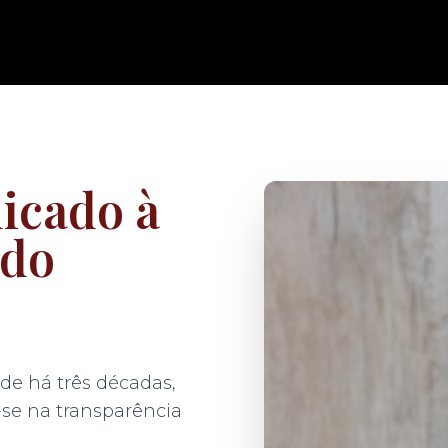
icado à
do
ade há três décadas,
-se na transparência