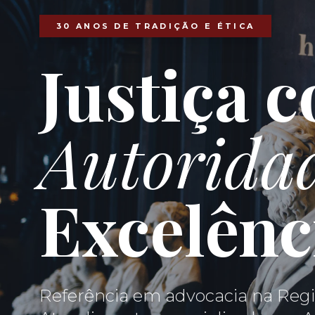
30 ANOS DE TRADIÇÃO E ÉTICA
Justiça 
Autorida
Excelênc
Referência em advocacia na Regi