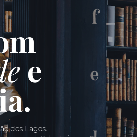
com
de
e
ia.
ão dos Lagos.