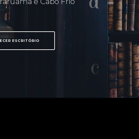
raruama e Cabo Frio
ECER ESCRITÓRIO