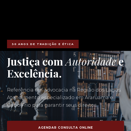
30 ANOS DE TRADIÇÃO E ÉTICA
Justiça com
Autoridade
e
Excelência.
Referência em advocacia na Região dos Lagos.
Atendimento especializado em Araruama e
Cabo Frio para garantir seus direitos.
AGENDAR CONSULTA ONLINE