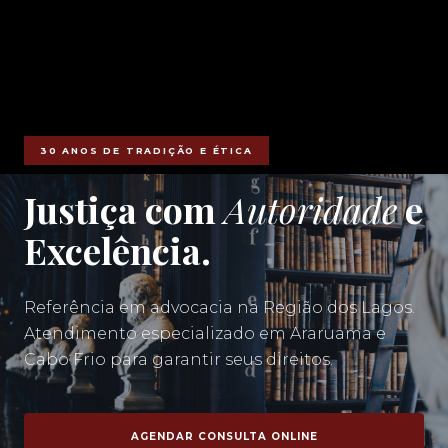
30 ANOS DE TRADIÇÃO E ÉTICA
Justiça com
Autoridade
e
Excelência.
Referência em advocacia na Região dos Lagos.
Atendimento especializado em Araruama e
Cabo Frio para garantir seus direitos.
AGENDAR CONSULTA ONLINE